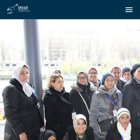
À propos
Nos objectifs
Notre action
Ressources
Nous soutenir