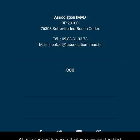
Association IMAD
BP 20100
76303 Sotteville-lès-Rouen Cedex
Tél. : 09 83 31 33 73
Mail : contact@association-imad.fr
CGU
We use cookies to ensure that we give you the best