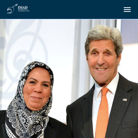
À propos
Nos objectifs
Notre action
Ressources
Nous soutenir