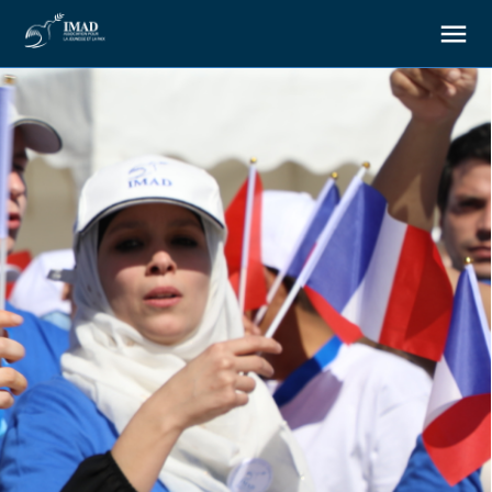
À propos
Nos objectifs
Notre action
Ressources
Nous soutenir