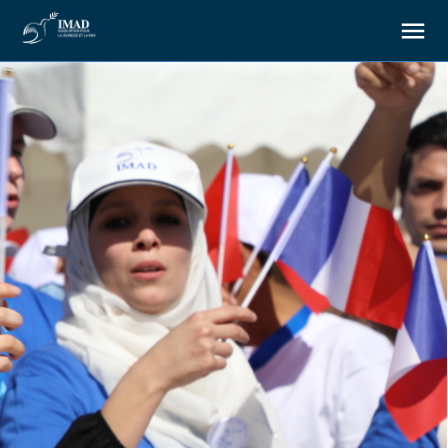
À propos
Nos objectifs
Notre action
Ressources
Nous soutenir