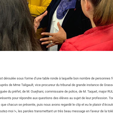
est déroulée sous forme d’une table ronde à laquelle bon nombre de personnes f
auprès de Mme Taligault, vice-procureur du tribunal de grande instance de Gra
éguée du préfet, de M. Ouejhani, commissaire de police, de M. Taquet, major RU
 présents pour répondre aux questions des élèves au sujet de leur profession. To
in que chacun se présente, puis nous avons regardé le clip et eu le plaisir d’écou
coutez-moi !», les paroles transmettant un très beau message en faveur de la tolé