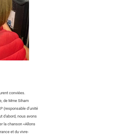
urent conviées.
sse, de Mme Siham
LP (responsable d’unité
ut d'abord, nous avons
ter la chanson «Allons
rance et du vivre-