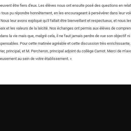
uvent être fiers d'eux. Les élèves nous ont ensuite posé des questions en relat
 tous pu répondre honnêtement, en les encourageant à persévérer dans leur vol
ous leur avons expliqué qu'il fallait être bienveillant et respectueux, et nous les
paix et les valeurs de la laïcité. Nos échanges ont permis aux élèves de comprendr
ans la vie mais que, malgré cela, il ne faut jamais perdre de vue son objectif ni
spensables. Pour cette matinée agréable et cette discussion très enrichissante
, principal, et M. Percheron, principal adjoint du collège Carnot. Merci de m’avo
reusement au sein de votre établissement. »