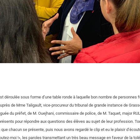
est déroulée sous forme d’une table ronde à laquelle bon nombre de personnes f
auprès de Mme Taligault, vice-procureur du tribunal de grande instance de Gra
éguée du préfet, de M. Ouejhani, commissaire de police, de M. Taquet, major RU
 présents pour répondre aux questions des élèves au sujet de leur profession. To
in que chacun se présente, puis nous avons regardé le clip et eu le plaisir d’écou
coutez-moi !», les paroles transmettant un très beau message en faveur de la tolé