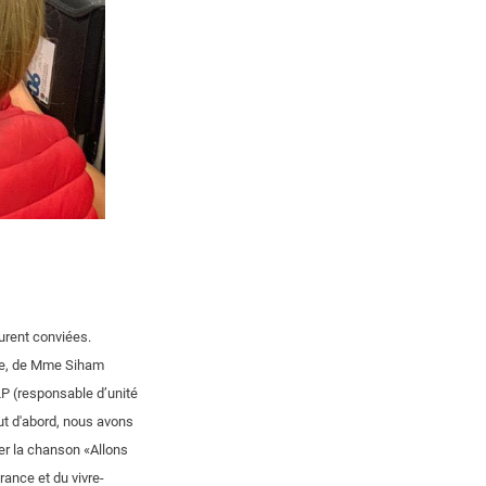
urent conviées.
sse, de Mme Siham
LP (responsable d’unité
ut d'abord, nous avons
ter la chanson «Allons
rance et du vivre-