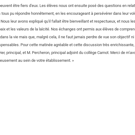
uvent être fiers d'eux. Les élèves nous ont ensuite posé des questions en relat
 tous pu répondre honnêtement, en les encourageant à persévérer dans leur vol
ous leur avons expliqué qu'il fallait être bienveillant et respectueux, et nous les
paix et les valeurs de la laïcité. Nos échanges ont permis aux élèves de comprendr
ans la vie mais que, malgré cela, il ne faut jamais perdre de vue son objectif ni
spensables. Pour cette matinée agréable et cette discussion très enrichissante
, principal, et M. Percheron, principal adjoint du collège Carnot. Merci de m’avo
reusement au sein de votre établissement. »