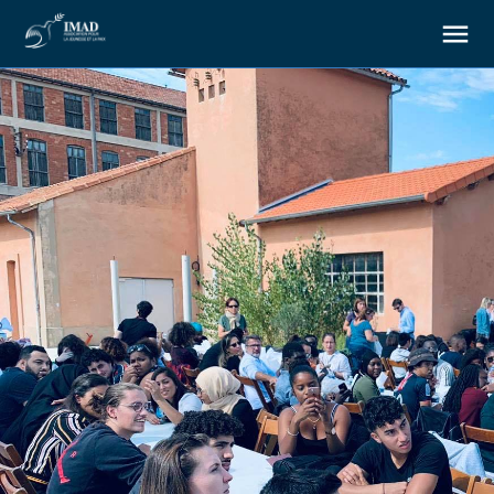
À propos
Nos objectifs
Notre action
Ressources
Nous soutenir