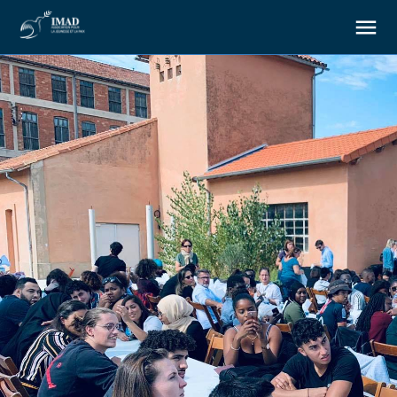
About us
Our goals
Our actions
Resources
Support us