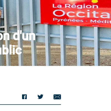
on d'un
blic