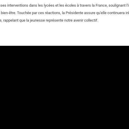
 ses interventions dans les lycées et les écoles à travers la France, soulignant l
bien-être. Touchée par ces réactions, la Présidente assure qu'elle continuera i
, rappelant que la jeunesse représente notre avenir collectif.