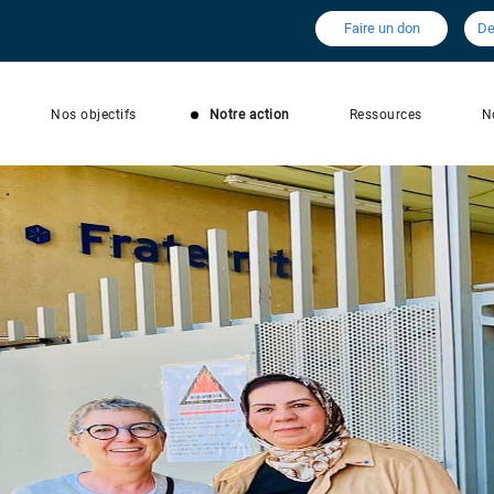
Faire un don
De
Nos objectifs
Notre action
Ressources
N