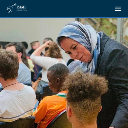
À propos
Nos objectifs
Notre action
Ressources
Nous soutenir