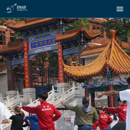
À propos
Nos objectifs
Notre action
Ressources
Nous soutenir