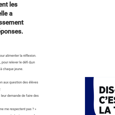
ent les
lle a
issement
réponses.
ur alimenter la réflexion.
pour relever le défi d¡un
 à chaque jeune.
ten aux question des élèves
:
ui leur demande de faire des
 ne me respectent pas ? »