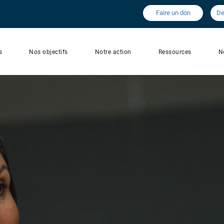
Faire un don
De
s
Nos objectifs
Notre action
Ressources
N