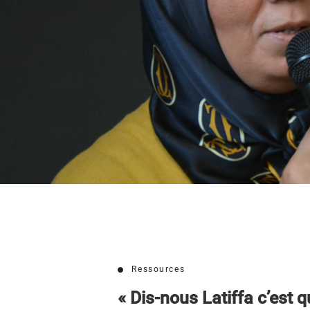
Dis-nous L
tolérance
Ressources
« Dis-nous Latiffa c’est q