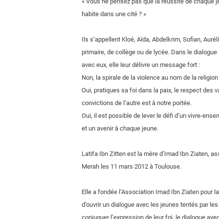
« Vous ne pensez pas que la réussite de chaque 
habite dans une cité ? »
Ils s’appellent Kloé, Aïda, Abdelkrim, Sofian, Aurél
primaire, de collège ou de lycée. Dans le dialogu
avec eux, elle leur délivre un message fort :
Non, la spirale de la violence au nom de la religion
Oui, pratiques sa foi dans la paix, le respect des 
convictions de l’autre est à notre portée.
Oui, il est possible de lever le défi d’un vivre-en
et un avenir à chaque jeune.
Latifa Ibn Zitten est la mère d’Imad Ibn Ziaten,
Merah les 11 mars 2012 à Toulouse.
Elle a fondée l’Association Imad Ibn Ziaten pour la
d’ouvrir un dialogue avec les jeunes tentés par les
conjuguer l’expression de leur foi, le dialogue avec