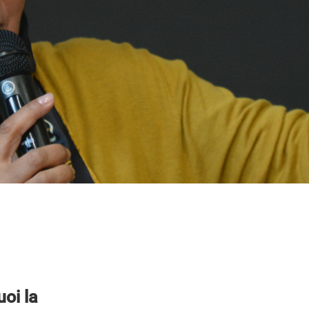
atiffa c’est quoi la
 ?
uoi la