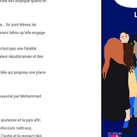
jeune est utopique quand on
ie… Ils sont élèves de
e sans tabou qu’elle engage
 n’est pas une fatalité.
valeur républicaines et des
semble qui propose une place
 assassiné par Mohammed
 jeunesse et la paix afin
 discours radicaux,
 l’autre et le respect des