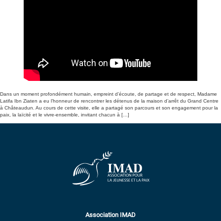
Dans un moment profondément humain, empreint d’écoute, de partage et de respect, Madame
Latifa Ibn Ziaten a eu l’honneur de rencontrer les détenus de la maison d’arrêt du Grand Centre
à Châteaudun. Au cours de cette visite, elle a partagé son parcours et son engagement pour la
paix, la laïcité et le vivre-ensemble, invitant chacun à […]
Association IMAD