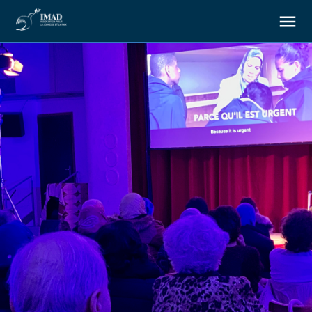
À propos
Nos objectifs
Notre action
Ressources
Nous soutenir