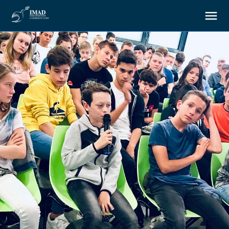
À propos
Nos objectifs
Notre action
Ressources
Nous soutenir