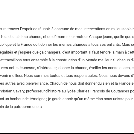
ours trouver l’espoir de réussir, à chacune de mes interventions en milieu scolair
 fois de saisir sa chance, et de démarrer leur moteur. Chaque jeune, quelle que so
ublique et la France doit donner les mêmes chances à tous ses enfants. Mais sur
alités et j'espère que ça changera, c'est important. Il faut tendre la main à cet
r et travaillons tous ensemble à la construction d'un Monde meilleur. Si chacun 
 vers cette Jeunesse, s'intéresser, donner la chance, éveiller les consciences,
 avenir meilleur. Nous sommes toutes et tous responsables. Nous nous devons d'êtr
 les autres avec bienveillance. Chacun de nous doit donner du sien et la France s
ristian Savary, professeur d'histoire au lycée Charles François de Coutances pou
moi un bonheur de témoigner, je garde espoir qu’un même élan nous unisse pour c
min de la paix commune. »