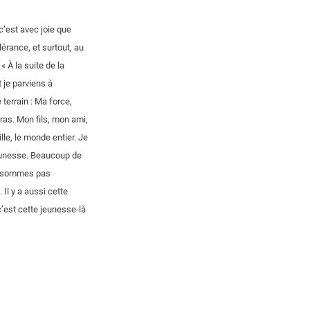
c’est avec joie que
lérance, et surtout, au
« À la suite de la
je parviens à
terrain : Ma force,
bras. Mon fils, mon ami,
lle, le monde entier. Je
 jeunesse. Beaucoup de
e sommes pas
 Il y a aussi cette
c’est cette jeunesse-là