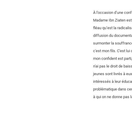
À l'occasion d’une conf
Madame Ibn Ziaten est in
fléau qu’est la radicali
diffusion du documenta
surmonter la souffrance
c'est mon fils. C'est lu
mon confident est parti,
n'ai pas le droit de bai
jeunes sont livrés à 
intéressés à leur éducat
problématique dans certa
à qui on ne donne pas la