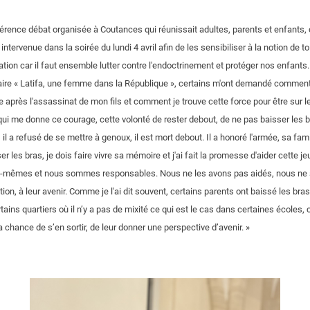
érence débat organisée à Coutances qui réunissait adultes, parents et enfants, 
tervenue dans la soirée du lundi 4 avril afin de les sensibiliser à la notion de to
sation car il faut ensemble lutter contre l'endoctrinement et protéger nos enfants. 
ire « Latifa, une femme dans la République », certains m'ont demandé comment 
 après l'assassinat de mon fils et comment je trouve cette force pour être sur le 
i qui me donne ce courage, cette volonté de rester debout, de ne pas baisser les 
 il a refusé de se mettre à genoux, il est mort debout. Il a honoré l'armée, sa fami
sser les bras, je dois faire vivre sa mémoire et j'ai fait la promesse d'aider cette
eux-mêmes et nous sommes responsables. Nous ne les avons pas aidés, nous n
ion, à leur avenir. Comme je l'ai dit souvent, certains parents ont baissé les bras.
ins quartiers où il n’y a pas de mixité ce qui est le cas dans certaines écoles, 
 chance de s’en sortir, de leur donner une perspective d’avenir. »