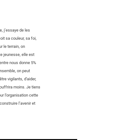
e, j’essaye de les
it sa couleur, sa foi,
 le terrain, on
te jeunesse, elle est
d'entre nous donne 5%
 ensemble, on peut
e vigilants, d'aider,
ouffrira moins. Je tiens
r l’organisation cette
onstruire l’avenir et