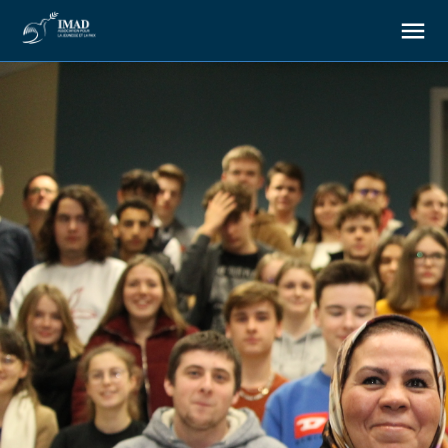
À propos
Nos objectifs
Notre action
Ressources
Nous soutenir