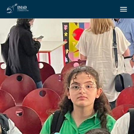
À propos
Nos objectifs
Notre action
Ressources
Nous soutenir