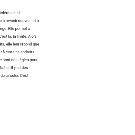
tolérance et
e à revenir souvent et à
otège. Elle permet à
st là, la limite. Alors
dits, elle leur répond que
 à certains endroits.
 Ce sont des règles pour
t qu'il y ait des
de circuler. C'est