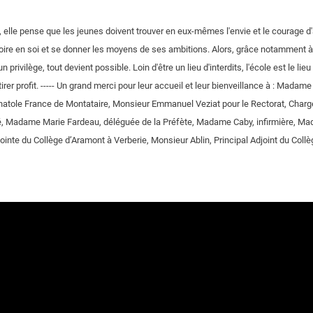
e, elle pense que les jeunes doivent trouver en eux-mêmes l'envie et le courage d'
t croire en soi et se donner les moyens de ses ambitions. Alors, grâce notamment à 
n privilège, tout devient possible. Loin d'être un lieu d'interdits, l'école est le lie
 tirer profit. ----- Un grand merci pour leur accueil et leur bienveillance à : Madam
Anatole France de Montataire, Monsieur Emmanuel Veziat pour le Rectorat, Charg
, Madame Marie Fardeau, déléguée de la Préfète, Madame Caby, infirmière, Ma
jointe du Collège d’Aramont à Verberie, Monsieur Ablin, Principal Adjoint du Coll