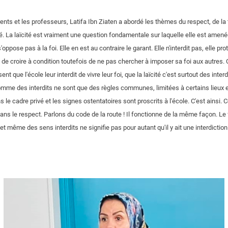
rents et les professeurs, Latifa Ibn Ziaten a abordé les thèmes du respect, de la 
é. La laïcité est vraiment une question fondamentale sur laquelle elle est amené
 s'oppose pas à la foi. Elle en est au contraire le garant. Elle n'interdit pas, elle pr
é de croire à condition toutefois de ne pas chercher à imposer sa foi aux autres. C'e
nt que l'école leur interdit de vivre leur foi, que la laïcité c'est surtout des inter
omme des interdits ne sont que des règles communes, limitées à certains lieux et
s le cadre privé et les signes ostentatoires sont proscrits à l'école. C'est ainsi.
s le respect. Parlons du code de la route ! Il fonctionne de la même façon. Le fai
 et même des sens interdits ne signifie pas pour autant qu'il y ait une interdiction 