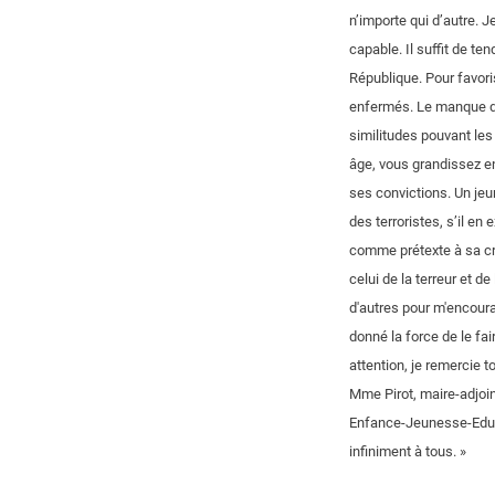
n’importe qui d’autre.
capable. Il suffit de te
République. Pour favoris
enfermés. Le manque de 
similitudes pouvant les 
âge, vous grandissez en
ses convictions. Un jeun
des terroristes, s’il en 
comme prétexte à sa crua
celui de la terreur et d
d'autres pour m'encoura
donné la force de le fai
attention, je remercie
Mme Pirot, maire-adjoi
Enfance-Jeunesse-Educati
infiniment à tous. »