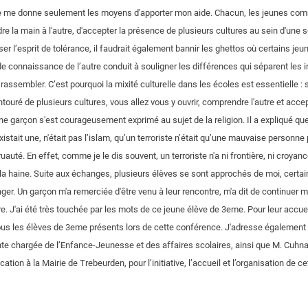
 Je me donne seulement les moyens d'apporter mon aide. Chacun, les jeunes com
ndre la main à l'autre, d'accepter la présence de plusieurs cultures au sein d'une
er l’esprit de tolérance, il faudrait également bannir les ghettos où certains je
connaissance de l’autre conduit à souligner les différences qui séparent les in
rassembler. C’est pourquoi la mixité culturelle dans les écoles est essentielle : s
touré de plusieurs cultures, vous allez vous y ouvrir, comprendre l'autre et acce
e garçon s'est courageusement exprimé au sujet de la religion. Il a expliqué que, 
existait une, n'était pas l’islam, qu’un terroriste n’était qu’une mauvaise personne 
uté. En effet, comme je le dis souvent, un terroriste n'a ni frontière, ni croyanc
e la haine. Suite aux échanges, plusieurs élèves se sont approchés de moi, certai
ger. Un garçon m'a remerciée d'être venu à leur rencontre, m'a dit de continuer
re. J'ai été très touchée par les mots de ce jeune élève de 3eme. Pour leur accueil
 tous les élèves de 3eme présents lors de cette conférence. J'adresse égaleme
nte chargée de l’Enfance-Jeunesse et des affaires scolaires, ainsi que M. Cuhn
on à la Mairie de Trebeurden, pour l’initiative, l’accueil et l’organisation de ce