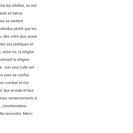
me les adultes, en est
 seule et même
unes se sentent
dividus plutôt que les
i, dès votre plus jeune
pter ses pratiques et
selon lui, la religion
prenant la religion
e ; son seul culte est
ns pour se confier,
 mon combat et m'a
, leur écoute et leur
nt mes remerciements à
a, coordonnateur
tte rencontre. Merci