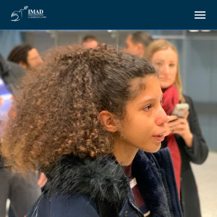
À propos
Nos objectifs
Notre action
Ressources
Nous soutenir