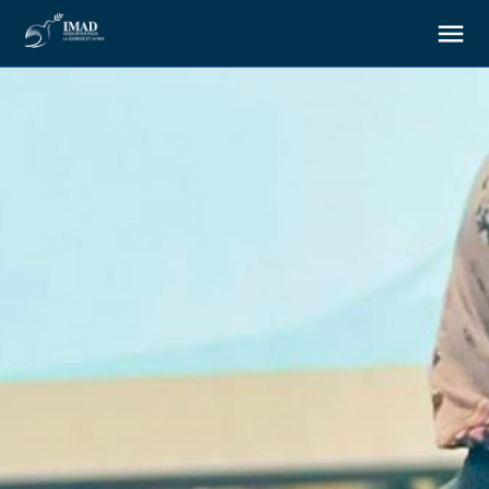
À propos
Nos objectifs
Notre action
Ressources
Nous soutenir