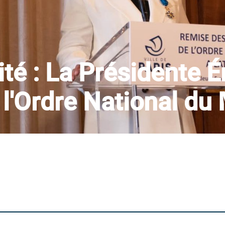
té : La Présidente É
l'Ordre National du 