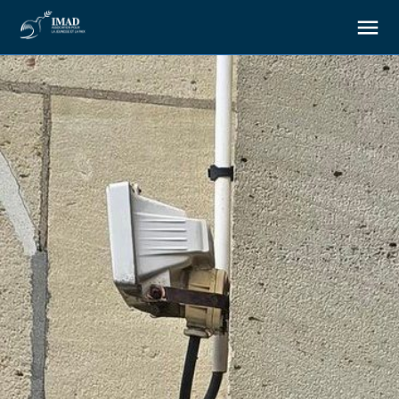
À propos
Nos objectifs
Notre action
Ressources
Nous soutenir