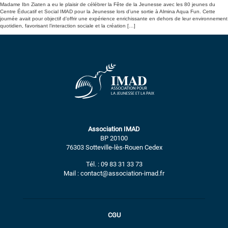
Madame Ibn Ziaten a eu le plaisir de célébrer la Fête de la Jeunesse avec les 80 jeunes du
Centre Éducatif et Social IMAD pour la Jeunesse lors d’une sortie à Almina Aqua Fun. Cette
journée avait pour objectif d’offrir une expérience enrichissante en dehors de leur environnement
quotidien, favorisant l’interaction sociale et la création […]
Association IMAD
BP 20100
76303 Sotteville-lès-Rouen Cedex
Tél. : 09 83 31 33 73
Mail : contact@association-imad.fr
CGU