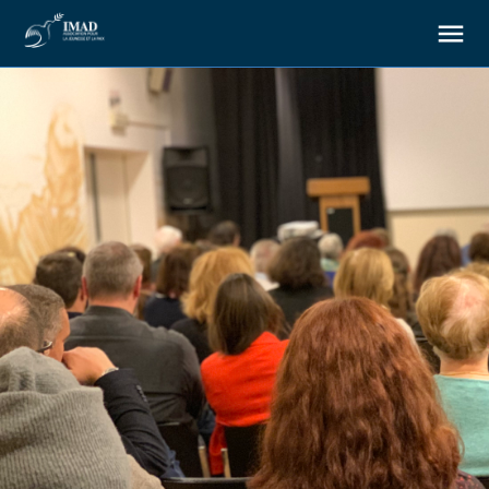
À propos
Nos objectifs
Notre action
Ressources
Nous soutenir