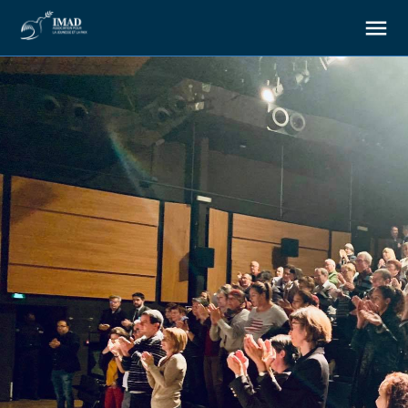
À propos
Nos objectifs
Notre action
Ressources
Nous soutenir