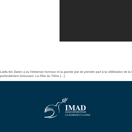
Latifa Ibn Ziaten a eu l’immense honneur et la grande joie de prendre part à la célébration de la
profondément émouvant. La Fête du Trône […]