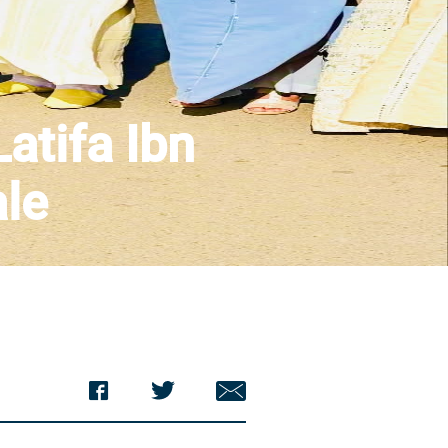
Latifa Ibn
ale