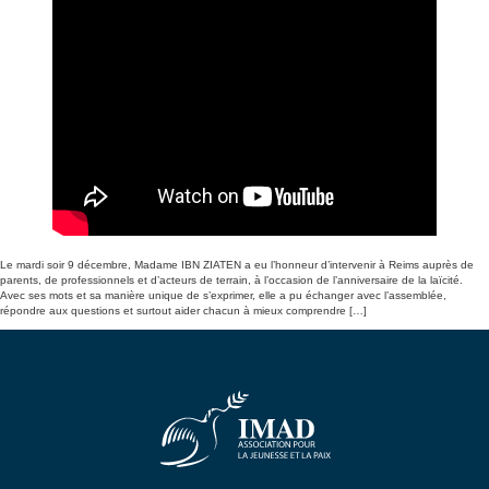
Le mardi soir 9 décembre, Madame IBN ZIATEN a eu l’honneur d’intervenir à Reims auprès de
parents, de professionnels et d’acteurs de terrain, à l’occasion de l’anniversaire de la laïcité.
Avec ses mots et sa manière unique de s’exprimer, elle a pu échanger avec l’assemblée,
répondre aux questions et surtout aider chacun à mieux comprendre […]