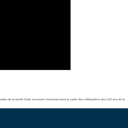
es de la laïcité.Cette rencontre s’inscrivait dans le cadre des célébrations des 120 ans de la