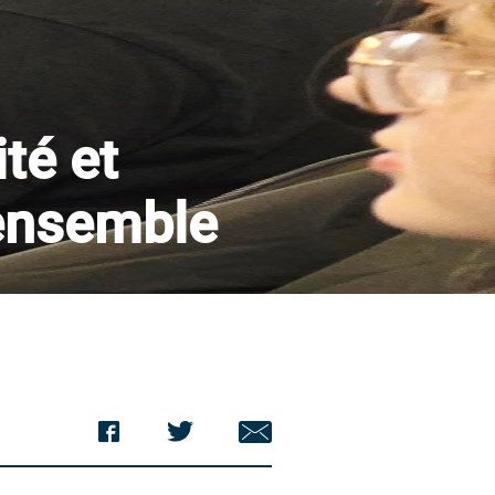
té et
-ensemble