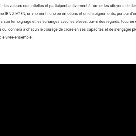
t des valeurs essentielles et participent activement à former les citoyens de de
e IBN ZIATEN, un moment riche en émotions et en enseignements, porteur d’espoi
ers son témoignage et les échanges avec les élèves, ouvrir des regards, toucher
ure qui donnera à chacun le courage de croire en ses capacités et de s’engager p
t le vivre-ensemble.