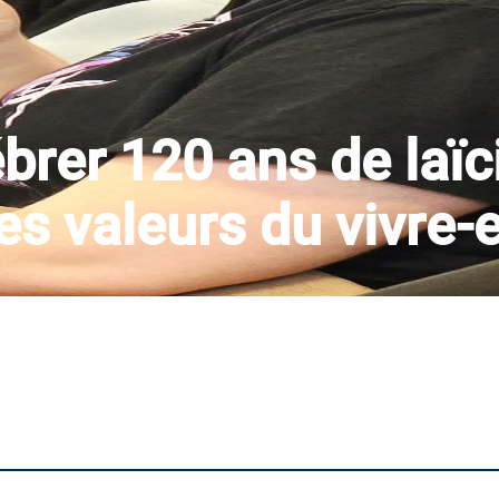
brer 120 ans de laïci
les valeurs du vivre