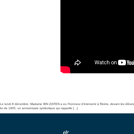
Le lundi 8 décembre, Madame IBN ZIATEN a eu l’honneur d’intervenir à Reims, devant les élèves d
loi de 1905, un anniversaire symbolique qui rappelle […]