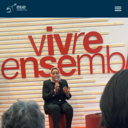
À propos
Nos objectifs
Notre action
Ressources
Nous soutenir