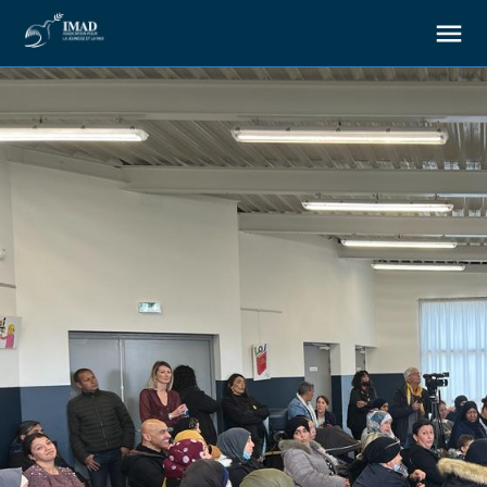
About us
Our goals
Our actions
Resources
Support us