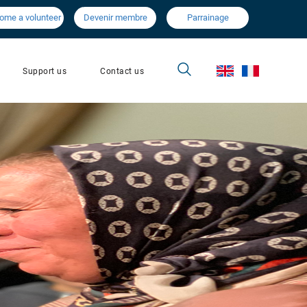
ome a volunteer
Devenir membre
Parrainage
Contact us
Support us