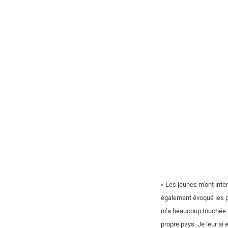
« Les jeunes m’ont inte
également évoqué les po
m’a beaucoup touchée :
propre pays. Je leur ai