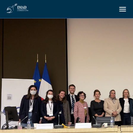
About us
Our goals
Our actions
Resources
Support us