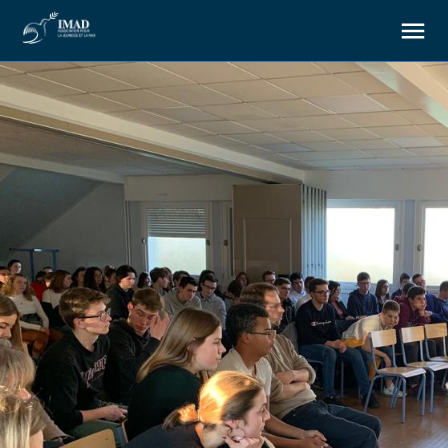
About us
Our goals
Our actions
Resources
Support us