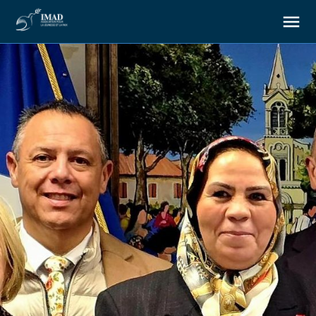
About us
Our goals
Our actions
Resources
Support us