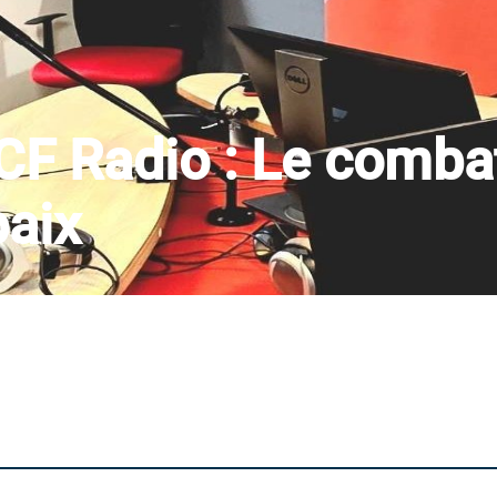
RCF Radio : Le comba
paix