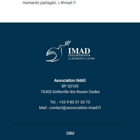
moments partagés. » #Imad
Association IMAD
BP 20100
76303 Sotteville-lès-Rouen Cedex
Tel. : +33 9 83 31 33 73
Mail : contact@association-imad.fr
CGU