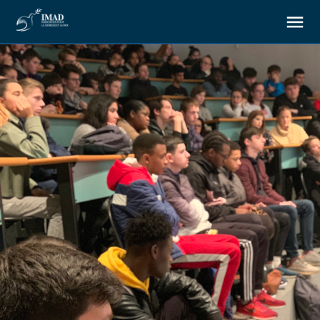
About us
Our goals
Our actions
Resources
Support us