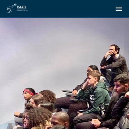
About us
Our goals
Our actions
Resources
Support us