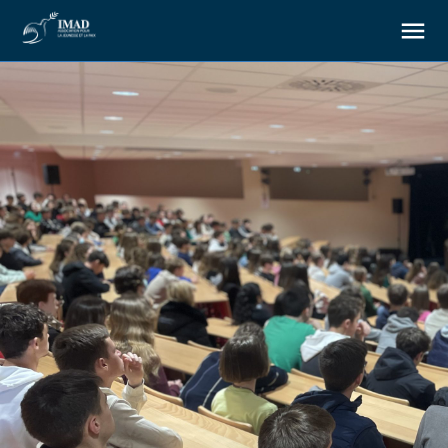
About us
Our goals
Our actions
Resources
Support us