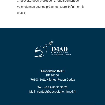
Chpilevsky, sous-préfet de l’arrondissement de
Valenciennes pour sa présence. Merci infiniment à
tous. »
Association IMAD
BP 20100
76303 Sotteville-lès-Rouen Cedex
Tel. : +33 9 83 31 33 73
Mail : contact@association-imad.fr