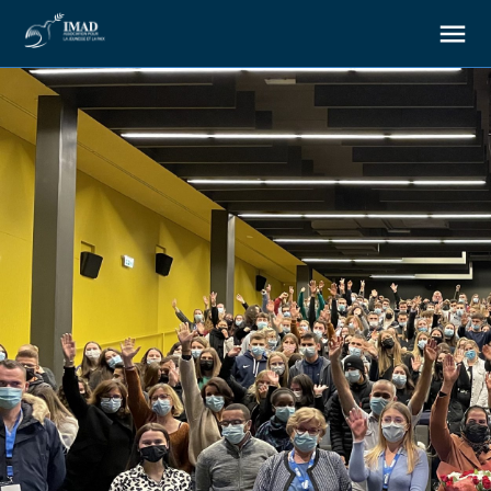
About us
Our goals
Our actions
Resources
Support us