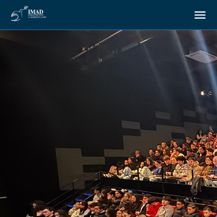
About us
Our goals
Our actions
Resources
Support us