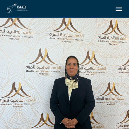
About us
Our goals
Our actions
Resources
Support us