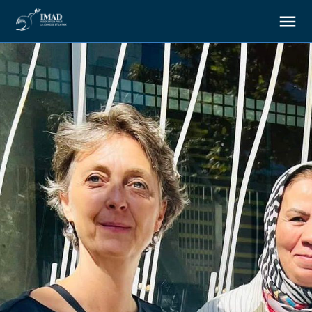
About us
Our goals
Our actions
Resources
Support us