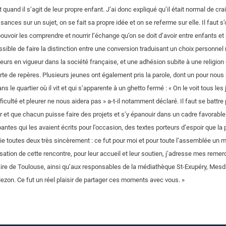
t quand il s’agit de leur propre enfant. J’ai donc expliqué qu’il était normal de cra
nces sur un sujet, on se fait sa propre idée et on se referme sur elle. Il faut s’ouv
ouvoir les comprendre et nourrir l’échange qu’on se doit d’avoir entre enfants et
ssible de faire la distinction entre une conversion traduisant un choix personnel
eurs en vigueur dans la société française, et une adhésion subite à une religio
rte de repères. Plusieurs jeunes ont également pris la parole, dont un pour nous 
dans le quartier où il vit et qui s’apparente à un ghetto fermé : « On le voit tous l
ficulté et pleurer ne nous aidera pas » a-t-il notamment déclaré. Il faut se battr
ur et que chacun puisse faire des projets et s’y épanouir dans un cadre favorable.
pantes qui les avaient écrits pour l’occasion, des textes porteurs d’espoir que la 
e toutes deux très sincèrement : ce fut pour moi et pour toute l’assemblée un 
sation de cette rencontre, pour leur accueil et leur soutien, j’adresse mes rem
re de Toulouse, ainsi qu’aux responsables de la médiathèque St-Exupéry, Mes
zon. Ce fut un réel plaisir de partager ces moments avec vous. »