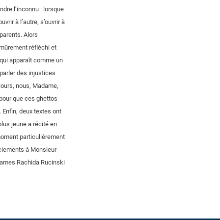
indre l’inconnu : lorsque
rir à l’autre, s’ouvrir à
 parents. Alors
 mûrement réfléchi et
n qui apparaît comme un
parler des injustices
es jours, nous, Madame,
e pour que ces ghettos
 Enfin, deux textes ont
plus jeune a récité en
moment particulièrement
erciements à Monsieur
dames Rachida Rucinski