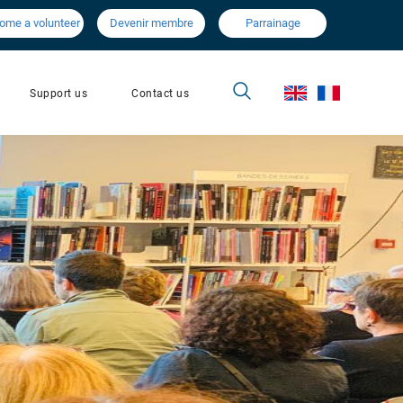
ome a volunteer
Devenir membre
Parrainage
Contact us
Support us