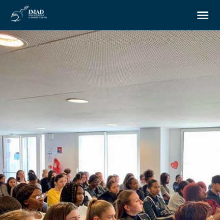
About us
Our goals
Our actions
Resources
Support us