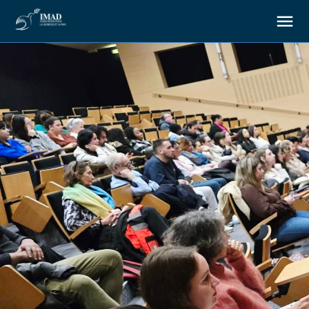
About us
Our goals
Our actions
Resources
Support us