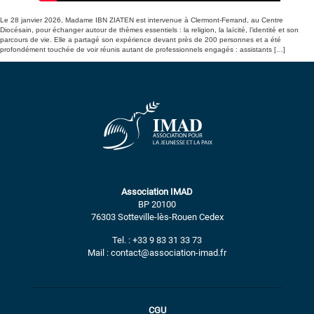
Le 28 janvier 2026, Madame IBN ZIATEN est intervenue à Clermont-Ferrand, au Centre
Diocésain, pour échanger autour de thèmes essentiels : la religion, la laïcité, l’identité et son
parcours de vie. Elle a partagé son expérience devant près de 200 personnes et a été
profondément touchée de voir réunis autant de professionnels engagés : assistants […]
Association IMAD
BP 20100
76303 Sotteville-lès-Rouen Cedex
Tel. : +33 9 83 31 33 73
Mail : contact@association-imad.fr
CGU