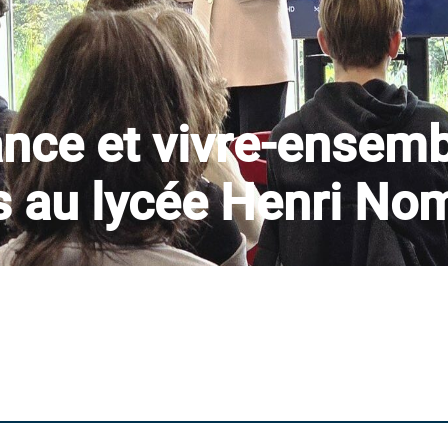
rance et vivre-ensem
 au lycée Henri No