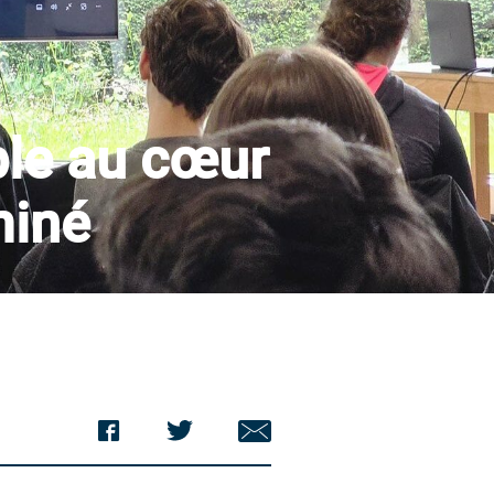
ble au cœur
miné